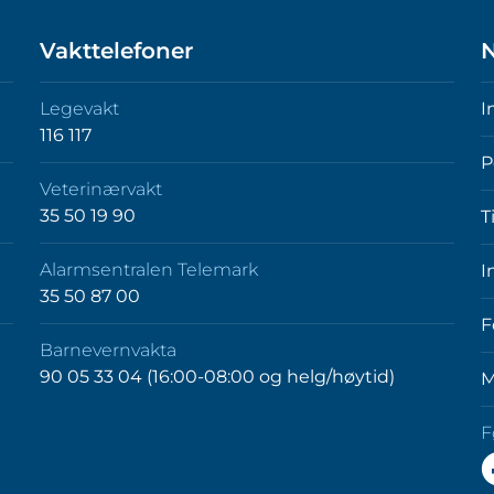
Vakttelefoner
N
Legevakt
I
116 117
P
Veterinærvakt
35 50 19 90
T
Alarmsentralen Telemark
I
35 50 87 00
F
Barnevernvakta
90 05 33 04 (16:00-08:00 og helg/høytid)
M
F
F
o