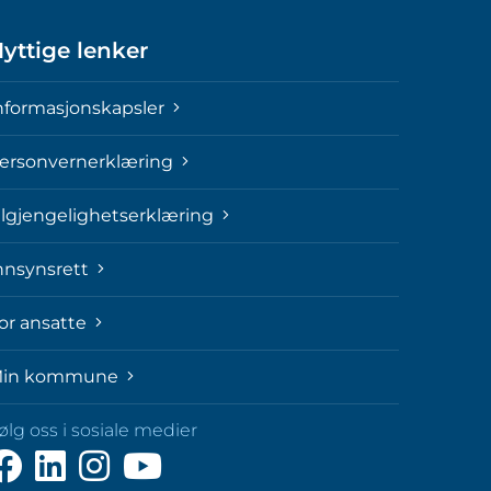
yttige lenker
nformasjonskapsler
ersonvernerklæring
ilgjengelighetserklæring
nnsynsrett
or ansatte
in kommune
ølg oss i sosiale medier
ølg
Følg
Følg
Følg
ss
oss
oss
oss