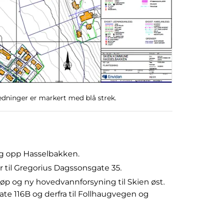
edninger er markert med blå strek.
 og opp Hasselbakken.
er til Gregorius Dagssonsgate 35.
løp og ny hovedvannforsyning til Skien øst.
ate 116B og derfra til Follhaugvegen og