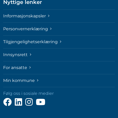
Nyttige lenker
Informasjonskapsler
Personvernerklæring
Tilgjengelighetserklæring
Innsynsrett
For ansatte
Min kommune
Følg oss i sosiale medier
Følg
Følg
Følg
Følg
oss
oss
oss
oss
på
på
på
på