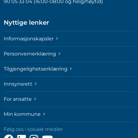
90 05 33 04 (16:00-08:00 og helg/høytid)
Nyttige lenker
Informasjonskapsler
Personvernerklæring
Tilgjengelighetserklæring
Innsynsrett
For ansatte
Min kommune
Følg oss i sosiale medier
Følg
Følg
Følg
Følg