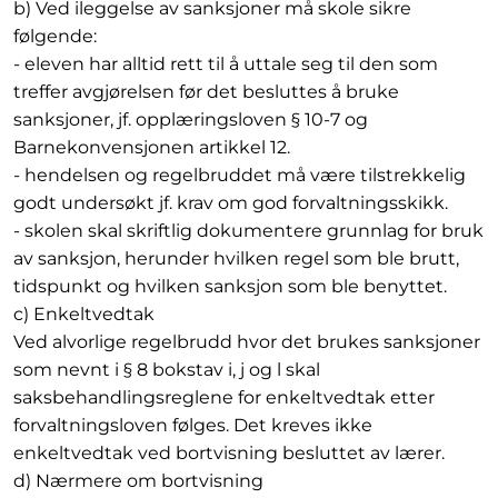
b) Ved ileggelse av sanksjoner må skole sikre
følgende:
- eleven har alltid rett til å uttale seg til den som
treffer avgjørelsen før det besluttes å bruke
sanksjoner, jf. opplæringsloven § 10-7 og
Barnekonvensjonen artikkel 12.
- hendelsen og regelbruddet må være tilstrekkelig
godt undersøkt jf. krav om god forvaltningsskikk.
- skolen skal skriftlig dokumentere grunnlag for bruk
av sanksjon, herunder hvilken regel som ble brutt,
tidspunkt og hvilken sanksjon som ble benyttet.
c) Enkeltvedtak
Ved alvorlige regelbrudd hvor det brukes sanksjoner
som nevnt i § 8 bokstav i, j og l skal
saksbehandlingsreglene for enkeltvedtak etter
forvaltningsloven følges. Det kreves ikke
enkeltvedtak ved bortvisning besluttet av lærer.
d) Nærmere om bortvisning