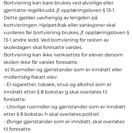
Bortvisning kan bare brukes ved alvorlige eller
gjentatte regelbrudd, jf. opplæringsloven § 13-1.
Dette gjelder uavhengig av lengden på
bortvisningen. Hjelpetiltak eller sanksjoner skal
vurderes før bortvisning brukes, jf. opplæringsloven §
13-1 andre ledd. Ved bortvisning for resten av
skoledagen skal foresatte varsles.
Bortvisning kan ikke iverksettes for elever dersom
skolen ikke får varslet foresatte.
e) Rusmidler og gjenstander som er inndratt eller
midlertidig fratatt elev:
- El-sigaretter, tobakk, snus og alkohol som er
inndratt etter § 8 bokstav g skal overlates til
foresatte.
- Ulovlige rusmidler og gjenstander som er inndratt
etter § 8 bokstav h skal overlates politiet.
- Øvrige gjenstander som er inndratt, skal overlates
til foresatte.