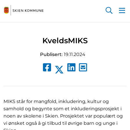
Startsiden
KveldsMIKS
Publisert:
19.11.2024
Del
Del
Send
Del
på
på
e-
på
Facebook
LinkedIn
post
X
lenke
MIKS står for mangfold, inkludering, kultur og
samhold og begynte som et inkluderingsprosjekt i
noen av skolene i Skien. Prosjektet var populært og
vi ønsket også å gi tilbud til øvrige barn og unge i