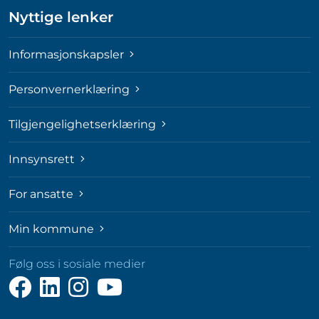
Nyttige lenker
Informasjonskapsler
Personvernerklæring
Tilgjengelighetserklæring
Innsynsrett
For ansatte
Min kommune
Følg oss i sosiale medier
Følg
Følg
Følg
Følg
oss
oss
oss
oss
på
på
på
på