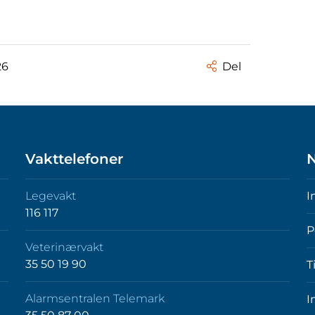
26
Del
Vakttelefoner
N
Legevakt
I
116 117
P
Veterinærvakt
35 50 19 90
T
Alarmsentralen Telemark
I