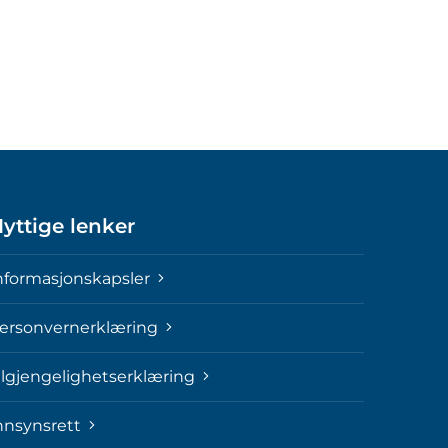
yttige lenker
nformasjonskapsler
ersonvernerklæring
ilgjengelighetserklæring
nnsynsrett