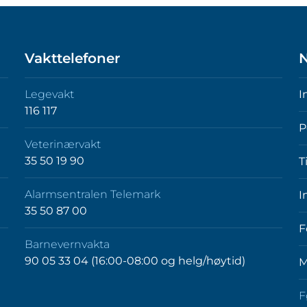
Vakttelefoner
N
Legevakt
I
116 117
P
Veterinærvakt
35 50 19 90
T
Alarmsentralen Telemark
I
35 50 87 00
F
Barnevernvakta
90 05 33 04 (16:00-08:00 og helg/høytid)
M
F