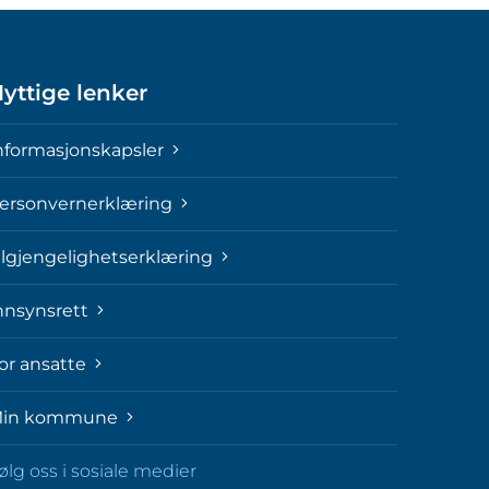
yttige lenker
nformasjonskapsler
ersonvernerklæring
ilgjengelighetserklæring
nnsynsrett
or ansatte
in kommune
ølg oss i sosiale medier