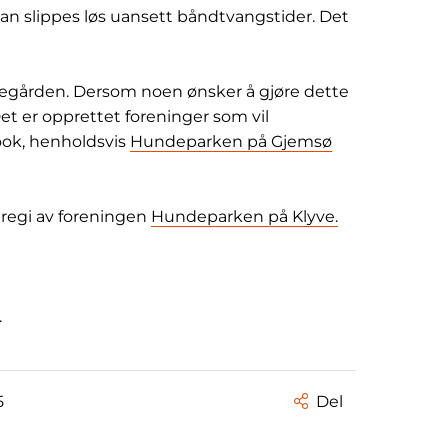
n slippes løs uansett båndtvangstider. Det
tegården. Dersom noen ønsker å gjøre dette
Det er opprettet foreninger som vil
ook, henholdsvis
Hundeparken på Gjemsø
i regi av foreningen
Hundeparken på Klyve.
.
5
Del