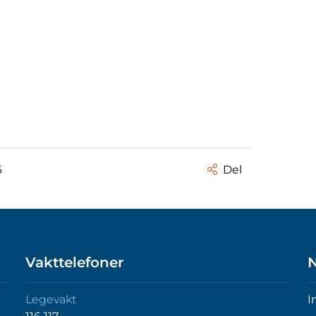
6
Del
Vakttelefoner
N
Legevakt
I