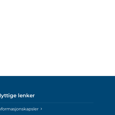
yttige lenker
nformasjonskapsler