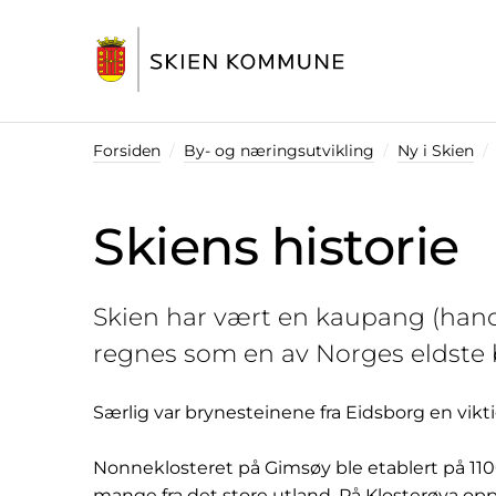
Startsiden
Forsiden
By- og næringsutvikling
Ny i Skien
Skiens historie
Skien har vært en kaupang (hand
regnes som en av Norges eldste 
Særlig var brynesteinene fra Eidsborg en vikt
Nonneklosteret på Gimsøy ble etablert på 1100-ta
mange fra det store utland. På Klosterøya opp