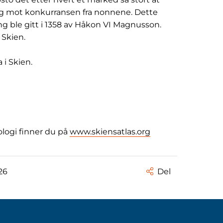
seg mot konkurransen fra nonnene. Dette
g ble gitt i 1358 av Håkon VI Magnusson.
 Skien.
 i Skien.
ologi finner du på
www.skiensatlas.org
26
Del