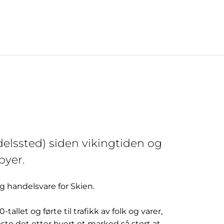
elssted) siden vikingtiden og
byer.
ig handelsvare for Skien.
llet og førte til trafikk av folk og varer,
sto det etter hvert et marked så stort at