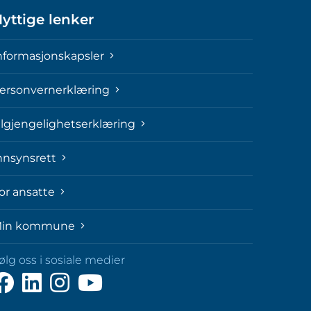
yttige lenker
nformasjonskapsler
ersonvernerklæring
ilgjengelighetserklæring
nnsynsrett
or ansatte
in kommune
ølg oss i sosiale medier
ølg
Følg
Følg
Følg
ss
oss
oss
oss