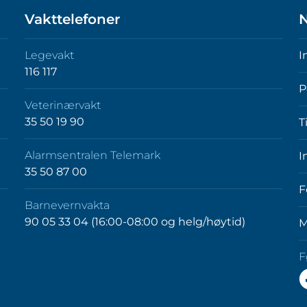
Vakttelefoner
N
Legevakt
I
116 117
P
Veterinærvakt
35 50 19 90
T
Alarmsentralen Telemark
I
35 50 87 00
F
Barnevernvakta
90 05 33 04 (16:00-08:00 og helg/høytid)
M
F
F
o