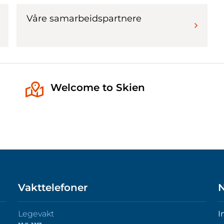
Våre samarbeidspartnere
Welcome to Skien
Vakttelefoner
N
Legevakt
I