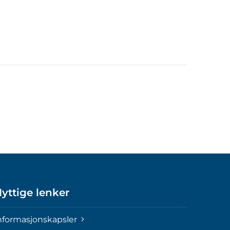
yttige lenker
nformasjonskapsler