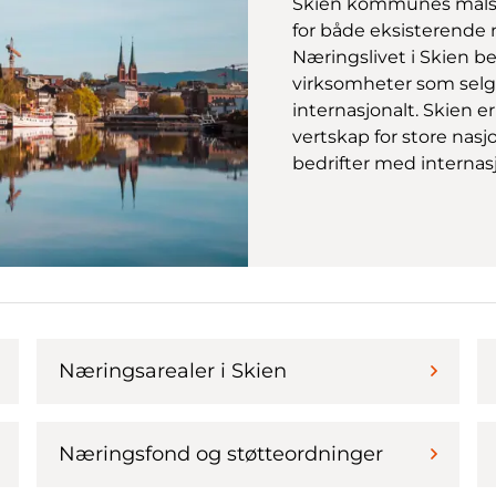
Skien kommunes målse
for både eksisterende 
Næringslivet i Skien b
virksomheter som selge
internasjonalt. Skien 
vertskap for store nas
bedrifter med internasj
Næringsarealer i Skien
Næringsfond og støtteordninger