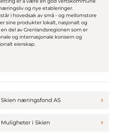
tting er å være en god vertskommune
næringsliv og nye etableringer.
estår i hovedsak av små - og mellomstore
r sine produkter lokalt, nasjonalt og
er en del av Grenlandsregionen som er
jonale og internasjonale konsern og
onalt eierskap.
Skien næringsfond AS
Muligheter i Skien