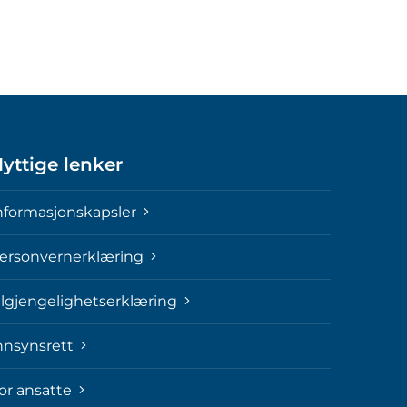
yttige lenker
nformasjonskapsler
ersonvernerklæring
ilgjengelighetserklæring
nnsynsrett
or ansatte