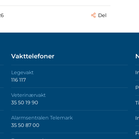
26
Del
Vakttelefoner
N
Legevakt
I
116 117
P
Veterinærvakt
35 50 19 90
T
Alarmsentralen Telemark
I
35 50 87 00
F