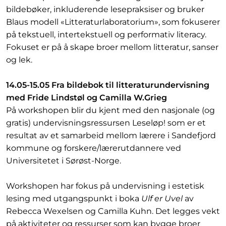
bildebøker, inkluderende lesepraksiser og bruker
Blaus modell «Litteraturlaboratorium», som fokuserer
på tekstuell, intertekstuell og performativ literacy.
Fokuset er på å skape broer mellom litteratur, sanser
og lek.
14.05-15.05 Fra bildebok til litteraturundervisning
med Fride Lindstøl og Camilla W.Grieg
På workshopen blir du kjent med den nasjonale (og
gratis) undervisningsressursen Leseløp! som er et
resultat av et samarbeid mellom lærere i Sandefjord
kommune og forskere/lærerutdannere ved
Universitetet i Sørøst-Norge.
Workshopen har fokus på undervisning i estetisk
lesing med utgangspunkt i boka
Ulf er Uvel
av
Rebecca Wexelsen og Camilla Kuhn. Det legges vekt
på aktiviteter og ressurser som kan bygge broer