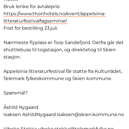
Bruk lenke for avtalepris:
https://www.thonhotels.no/event/appelsinia-
litteraturfestivalfagseminar/
Frist for bestilling 23.juli.
Nærmeste flyplass er Torp Sandefjord. Derfra går det
shuttlebuss til togstasjon, og direktetog til Skien
stasjon.
Appelsinia litteraturfestival får støtte fra Kulturrådet,
Telemark fylkeskommune og Skien kommune.
Spørsmål?
Åshild Nygaard
Isaksen AshildNygaard.Isaksen@skien.kommune.no
Vibeke Stokka vibeke.stokka@telemarkfylke.no