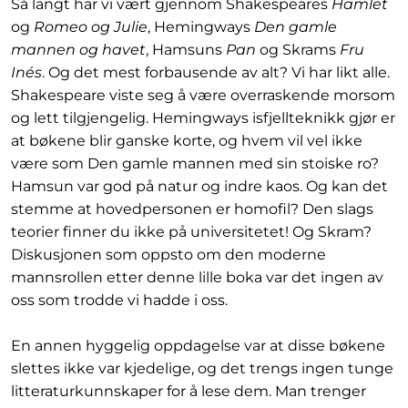
Så langt har vi vært gjennom Shakespeares
Hamlet
og
Romeo og Julie
, Hemingways
Den gamle
mannen og havet
, Hamsuns
Pan
og Skrams
Fru
Inés
. Og det mest forbausende av alt? Vi har likt alle.
Shakespeare viste seg å være overraskende morsom
og lett tilgjengelig. Hemingways isfjellteknikk gjør er
at bøkene blir ganske korte, og hvem vil vel ikke
være som Den gamle mannen med sin stoiske ro?
Hamsun var god på natur og indre kaos. Og kan det
stemme at hovedpersonen er homofil? Den slags
teorier finner du ikke på universitetet! Og Skram?
Diskusjonen som oppsto om den moderne
mannsrollen etter denne lille boka var det ingen av
oss som trodde vi hadde i oss.
En annen hyggelig oppdagelse var at disse bøkene
slettes ikke var kjedelige, og det trengs ingen tunge
litteraturkunnskaper for å lese dem. Man trenger