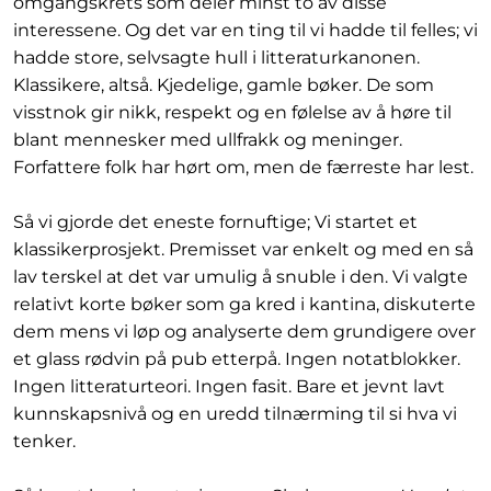
omgangskrets som deler minst to av disse
interessene. Og det var en ting til vi hadde til felles; vi
hadde store, selvsagte hull i litteraturkanonen.
Klassikere, altså. Kjedelige, gamle bøker. De som
visstnok gir nikk, respekt og en følelse av å høre til
blant mennesker med ullfrakk og meninger.
Forfattere folk har hørt om, men de færreste har lest.
Så vi gjorde det eneste fornuftige; Vi startet et
klassikerprosjekt. Premisset var enkelt og med en så
lav terskel at det var umulig å snuble i den. Vi valgte
relativt korte bøker som ga kred i kantina, diskuterte
dem mens vi løp og analyserte dem grundigere over
et glass rødvin på pub etterpå. Ingen notatblokker.
Ingen litteraturteori. Ingen fasit. Bare et jevnt lavt
kunnskapsnivå og en uredd tilnærming til si hva vi
tenker.