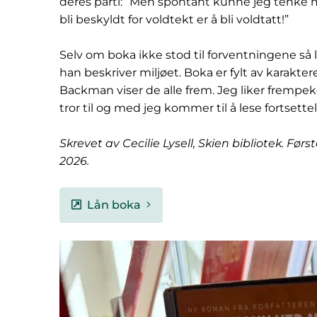
deres parti: “Men spontant kunne jeg tenke 
bli beskyldt for voldtekt er å bli voldtatt!”
Selv om boka ikke stod til forventningene så l
han beskriver miljøet. Boka er fylt av karakt
Backman viser de alle frem. Jeg liker frempe
tror til og med jeg kommer til å lese fortsette
Skrevet av Cecilie Lysell, Skien bibliotek. Før
2026.
Lån boka