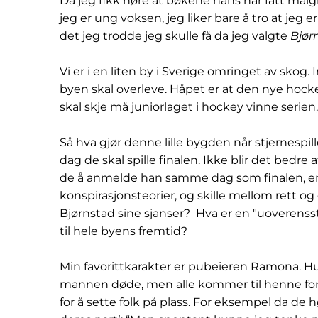
Da jeg fikk høre at bøkene hans har fått målg
jeg er ung voksen, jeg liker bare å tro at je
det jeg trodde jeg skulle få da jeg valgte
Bjør
Vi er i en liten by i Sverige omringet av skog
byen skal overleve. Håpet er at den nye hocke
skal skje må juniorlaget i hockey vinne serien,
Så hva gjør denne lille bygden når stjernespi
dag de skal spille finalen. Ikke blir det bedre a
de å anmelde han samme dag som finalen, en 
konspirasjonsteorier, og skille mellom rett og 
Bjørnstad sine sjanser? Hva er en "uoveren
til hele byens fremtid?
Min favorittkarakter er pubeieren Ramona. Hu
mannen døde, men alle kommer til henne for r
for å sette folk på plass. For eksempel da de