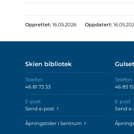
Opprettet:
16.05.2026
Oppdatert:
16.05.20
Skien bibliotek
Gulset
Telefon
Telefon
46 81 73 33
46 83 15
E-post
E-post
Send e-post
Send e
Åpningstider i Sentrum
Åpnings