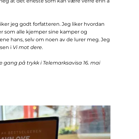
meg at det eneste som kan være verre enn å
iker jeg godt forfatteren. Jeg liker hvordan
erer som alle kjemper sine kamper og
kene hans, selv om noen av de lurer meg. Jeg
lsen i
Vi mot dere
.
ste gang på trykk i Telemarksavisa 16. mai