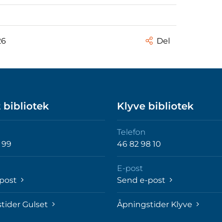
26
Del
 bibliotek
Klyve bibliotek
Telefon
 99
46 82 98 10
E-post
-post
Send e-post
tider Gulset
Åpningstider Klyve