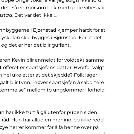
ruppe Unge Voksne var jeg solgt! Ikke fordi
g er det. Så en morsom bok med gode vibes var
nstad
. Det var det ikke ...
. Innbyggerne i Bjørnstad kjemper hardt for at
yskolen skal bygges i Bjørnstad. For at det
 og det er her det blir guffent.
lleren Kevin blir anmeldt for voldtekt samme
t offeret er sportsjefens datter. Hvorfor valgt
hel uke etter at det skjedde? Folk lager
galt blir tynn. Prøver sportsjefen å sabortere
sstemmelse” mellom to ungdommer i forhold
n har ikke turt å gå utenfor puben siden
åd. Hun har alltid en mening, og ikke redd
 høye herrer kommer for å få henne over på